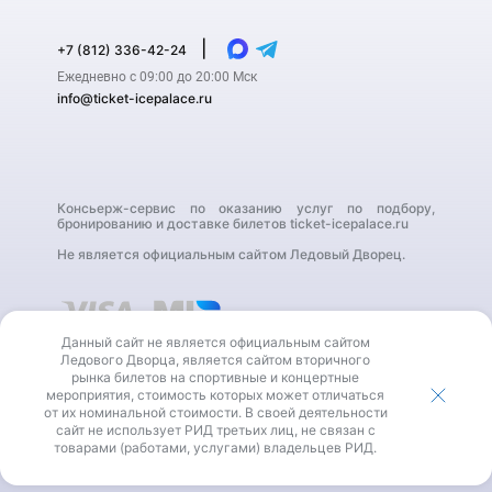
|
+7 (812) 336-42-24
Ежедневно с 09:00 до 20:00 Мск
info@ticket-icepalace.ru
Консьерж-сервис по оказанию услуг по подбору,
бронированию и доставке билетов ticket-icepalace.ru
Не является официальным сайтом Ледовый Дворец.
Данный сайт не является официальным сайтом
Ледового Дворца, является сайтом вторичного
рынка билетов на спортивные и концертные
мероприятия, стоимость которых может отличаться
от их номинальной стоимости. В своей деятельности
В своей деятельности сайт не использует РИД третьих
сайт не использует РИД третьих лиц, не связан с
лиц, не связан с товарами (работами, услугами)
владельцев РИД.
товарами (работами, услугами) владельцев РИД.