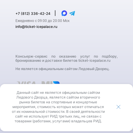
|
+7 (812) 336-42-24
Ежедневно с 09:00 до 20:00 Мск
info@ticket-icepalace.ru
Консьерж-сервис по оказанию услуг по подбору,
бронированию и доставке билетов ticket-icepalace.ru
Не является официальным сайтом Ледовый Дворец.
Данный сайт не является официальным сайтом
Ледового Дворца, является сайтом вторичного
рынка билетов на спортивные и концертные
мероприятия, стоимость которых может отличаться
от их номинальной стоимости. В своей деятельности
В своей деятельности сайт не использует РИД третьих
сайт не использует РИД третьих лиц, не связан с
лиц, не связан с товарами (работами, услугами)
владельцев РИД.
товарами (работами, услугами) владельцев РИД.